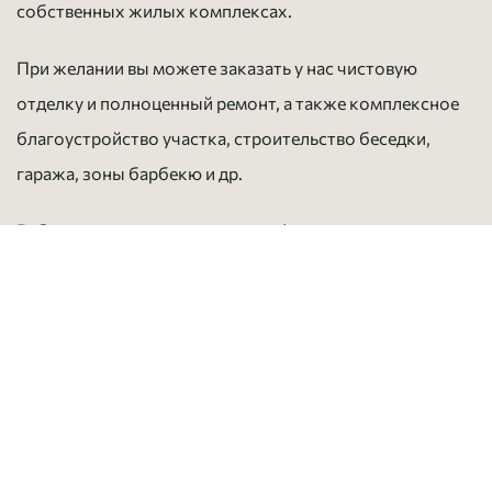
собственных жилых комплексах.
При желании вы можете заказать у нас чистовую
отделку и полноценный ремонт, а также комплексное
благоустройство участка, строительство беседки,
гаража, зоны барбекю и др.
Работаем строго по договору с фиксированными
сроками и ценой. Видеокамеры на каждом объекте
транслируют ход строительства в режиме реального
времени.
Оставить заявку